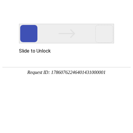
首页
高考
自考
成考
湖北省2026年普通高考报名政策问答
湖北省2026年普通高等学校
表—普通类
2025年湖北省艺术类统考成绩一分一段表
湖北省20
湖北省2025年表（导）演类（戏剧影视导演方向）综合排序成绩一分
分一段统计表