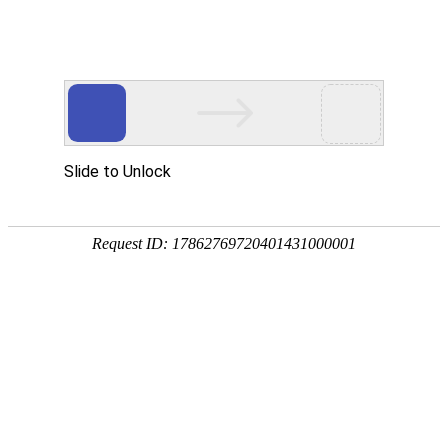
?
湖北招生考试网首页 > 高考 > 艺术类
湖北省2025年美术与设计类省级统考合格控制分数线的通
知
来源：
Date：
31/12/2024 16:00
湖北省2025年普通高校招生美术与设计类省级统
考合格控制分数线如下：
美术与设计类省级统考本科合格控制分数线为：
195分