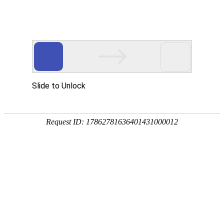
?
湖北招生考试网首页 > 高考 > 艺术类
2025年湖北省艺术类统考成绩一分一段表
来源：
湖北省教育考试院
Date：
10/02/2025 10:26
点击下列链接查看
2025年湖北省艺术类统考成绩一分一段表(书法类)
2025年湖北省艺术类统考成绩一分一段表(播音与主持类)
2025年湖北省艺术类统考成绩一分一段表(表(导)演类(戏剧影视
导演方向))