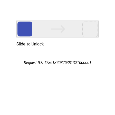
院校数据库
学业规划评测
高职高专普通批的平行志愿，根据考生高考文化成绩(含政策性
高分到低分投档，由高校负责录取。
招生办公室将已填报艺术本科校考批志愿的考生信息全部提供给
教育厅招生办公室反馈(含破格录取名单)，省教育厅招生办公